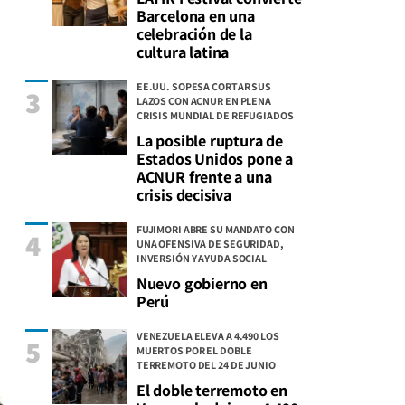
Barcelona en una
celebración de la
cultura latina
EE.UU. SOPESA CORTAR SUS
3
LAZOS CON ACNUR EN PLENA
CRISIS MUNDIAL DE REFUGIADOS
La posible ruptura de
Estados Unidos pone a
ACNUR frente a una
crisis decisiva
FUJIMORI ABRE SU MANDATO CON
4
UNA OFENSIVA DE SEGURIDAD,
INVERSIÓN Y AYUDA SOCIAL
Nuevo gobierno en
Perú
VENEZUELA ELEVA A 4.490 LOS
5
MUERTOS POR EL DOBLE
TERREMOTO DEL 24 DE JUNIO
El doble terremoto en