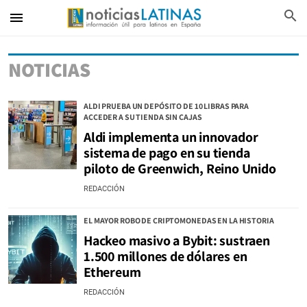
search
menu
NOTICIAS
ALDI PRUEBA UN DEPÓSITO DE 10 LIBRAS PARA
ACCEDER A SU TIENDA SIN CAJAS
Aldi implementa un innovador
sistema de pago en su tienda
piloto de Greenwich, Reino Unido
REDACCIÓN
EL MAYOR ROBO DE CRIPTOMONEDAS EN LA HISTORIA
Hackeo masivo a Bybit: sustraen
1.500 millones de dólares en
Ethereum
REDACCIÓN