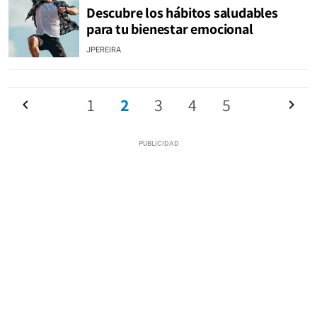
Descubre los hábitos saludables
para tu bienestar emocional
JPEREIRA
Anterior
1
2
3
4
5
Siguien