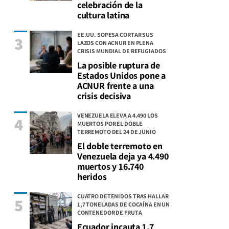
celebración de la
cultura latina
EE.UU. SOPESA CORTAR SUS
3
LAZOS CON ACNUR EN PLENA
CRISIS MUNDIAL DE REFUGIADOS
La posible ruptura de
Estados Unidos pone a
ACNUR frente a una
crisis decisiva
VENEZUELA ELEVA A 4.490 LOS
4
MUERTOS POR EL DOBLE
TERREMOTO DEL 24 DE JUNIO
El doble terremoto en
Venezuela deja ya 4.490
muertos y 16.740
heridos
CUATRO DETENIDOS TRAS HALLAR
5
1,7 TONELADAS DE COCAÍNA EN UN
CONTENEDOR DE FRUTA
Ecuador incauta 1,7