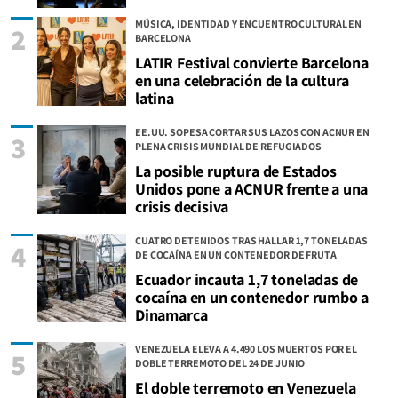
MÚSICA, IDENTIDAD Y ENCUENTRO CULTURAL EN
2
BARCELONA
LATIR Festival convierte Barcelona
en una celebración de la cultura
latina
EE.UU. SOPESA CORTAR SUS LAZOS CON ACNUR EN
3
PLENA CRISIS MUNDIAL DE REFUGIADOS
La posible ruptura de Estados
Unidos pone a ACNUR frente a una
crisis decisiva
CUATRO DETENIDOS TRAS HALLAR 1,7 TONELADAS
4
DE COCAÍNA EN UN CONTENEDOR DE FRUTA
Ecuador incauta 1,7 toneladas de
cocaína en un contenedor rumbo a
Dinamarca
VENEZUELA ELEVA A 4.490 LOS MUERTOS POR EL
5
DOBLE TERREMOTO DEL 24 DE JUNIO
El doble terremoto en Venezuela