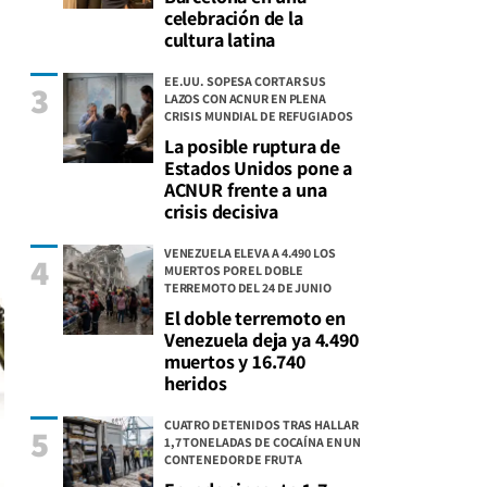
celebración de la
cultura latina
EE.UU. SOPESA CORTAR SUS
3
LAZOS CON ACNUR EN PLENA
CRISIS MUNDIAL DE REFUGIADOS
La posible ruptura de
Estados Unidos pone a
ACNUR frente a una
crisis decisiva
VENEZUELA ELEVA A 4.490 LOS
4
MUERTOS POR EL DOBLE
TERREMOTO DEL 24 DE JUNIO
El doble terremoto en
Venezuela deja ya 4.490
muertos y 16.740
heridos
CUATRO DETENIDOS TRAS HALLAR
5
1,7 TONELADAS DE COCAÍNA EN UN
CONTENEDOR DE FRUTA