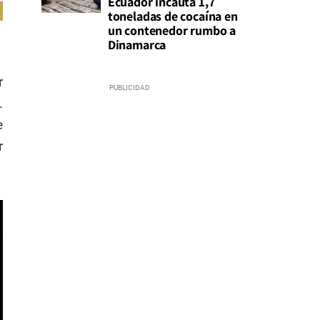
Ecuador incauta 1,7
toneladas de cocaína en
un contenedor rumbo a
Dinamarca
r
.
e
r