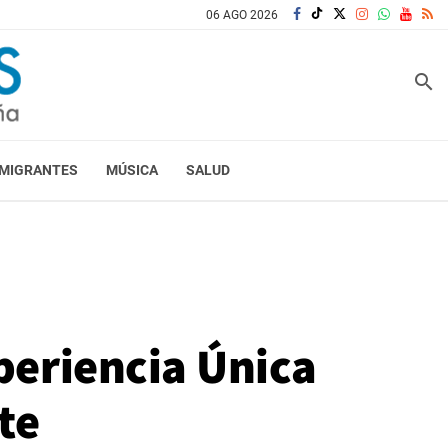
06 AGO 2026
search
MIGRANTES
MÚSICA
SALUD
periencia Única
te