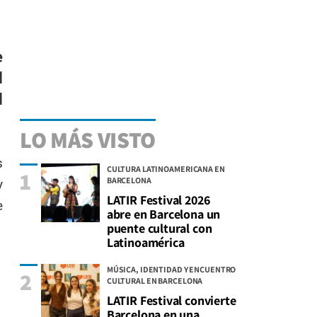
e
l
l
LO MÁS VISTO
s
CULTURA LATINOAMERICANA EN
1
BARCELONA
y
LATIR Festival 2026
e
abre en Barcelona un
puente cultural con
Latinoamérica
MÚSICA, IDENTIDAD Y ENCUENTRO
2
CULTURAL EN BARCELONA
LATIR Festival convierte
Barcelona en una