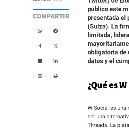
Twitter) de El
público este m
COMPARTIR
presentada el 
(Suiza). La fi
limitada, lider
mayoritariamen
obligatoria de 
datos y el cum
¿Qué es W 
W Social es una 
ser una alternati
Threads. La pla