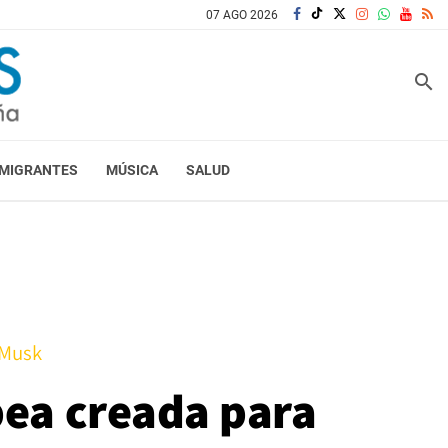
07 AGO 2026
search
MIGRANTES
MÚSICA
SALUD
 Musk
pea creada para