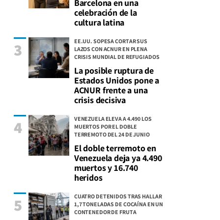
Barcelona en una
celebración de la
cultura latina
EE.UU. SOPESA CORTAR SUS
3
LAZOS CON ACNUR EN PLENA
CRISIS MUNDIAL DE REFUGIADOS
La posible ruptura de
Estados Unidos pone a
ACNUR frente a una
crisis decisiva
VENEZUELA ELEVA A 4.490 LOS
4
MUERTOS POR EL DOBLE
TERREMOTO DEL 24 DE JUNIO
El doble terremoto en
Venezuela deja ya 4.490
muertos y 16.740
heridos
CUATRO DETENIDOS TRAS HALLAR
5
1,7 TONELADAS DE COCAÍNA EN UN
CONTENEDOR DE FRUTA