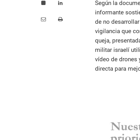
Según la documen
informante sost
de no desarrollar
vigilancia que c
queja, presentada
militar israelí u
vídeo de drones 
directa para mej