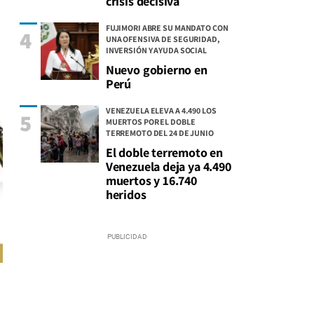
crisis decisiva
FUJIMORI ABRE SU MANDATO CON
4
UNA OFENSIVA DE SEGURIDAD,
INVERSIÓN Y AYUDA SOCIAL
Nuevo gobierno en
Perú
VENEZUELA ELEVA A 4.490 LOS
5
MUERTOS POR EL DOBLE
TERREMOTO DEL 24 DE JUNIO
El doble terremoto en
Venezuela deja ya 4.490
muertos y 16.740
heridos