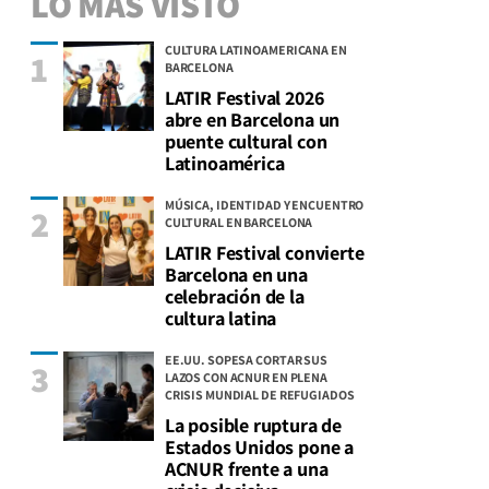
LO MÁS VISTO
CULTURA LATINOAMERICANA EN
1
BARCELONA
LATIR Festival 2026
abre en Barcelona un
puente cultural con
Latinoamérica
MÚSICA, IDENTIDAD Y ENCUENTRO
2
CULTURAL EN BARCELONA
LATIR Festival convierte
Barcelona en una
celebración de la
cultura latina
EE.UU. SOPESA CORTAR SUS
3
LAZOS CON ACNUR EN PLENA
CRISIS MUNDIAL DE REFUGIADOS
La posible ruptura de
Estados Unidos pone a
ACNUR frente a una