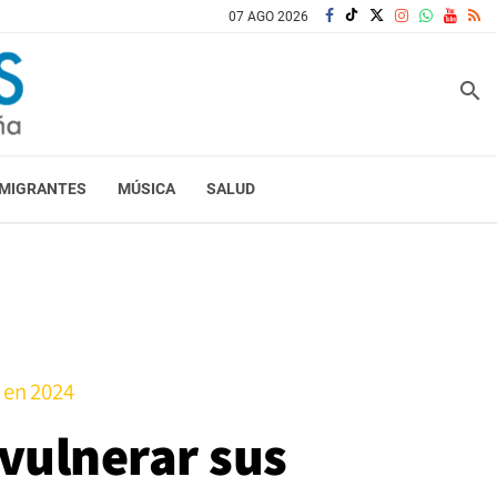
07 AGO 2026
search
MIGRANTES
MÚSICA
SALUD
l en 2024
vulnerar sus