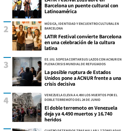
Barcelona un puente cultural con
Latinoamérica
MÚSICA, IDENTIDAD Y ENCUENTRO CULTURAL EN
2
BARCELONA
LATIR Festival convierte Barcelona
en una celebración de la cultura
latina
EE.UU. SOPESA CORTAR SUS LAZOS CON ACNUR EN
3
PLENA CRISIS MUNDIAL DE REFUGIADOS
La posible ruptura de Estados
Unidos pone a ACNUR frente a una
crisis decisiva
VENEZUELA ELEVA A 4.490 LOS MUERTOS POR EL
4
DOBLE TERREMOTO DEL 24 DE JUNIO
El doble terremoto en Venezuela
deja ya 4.490 muertos y 16.740
heridos
CUATRO DETENIDOS TRAS HALLAR 1,7 TONELADAS