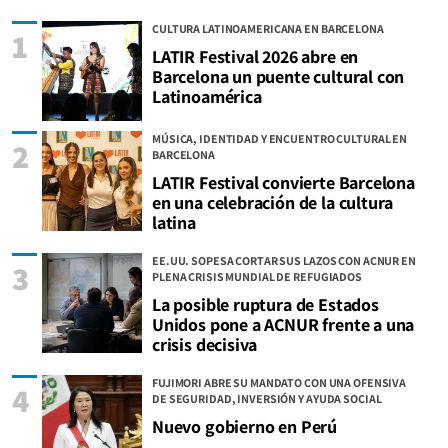
CULTURA LATINOAMERICANA EN BARCELONA
1
LATIR Festival 2026 abre en
Barcelona un puente cultural con
Latinoamérica
MÚSICA, IDENTIDAD Y ENCUENTRO CULTURAL EN
2
BARCELONA
LATIR Festival convierte Barcelona
en una celebración de la cultura
latina
EE.UU. SOPESA CORTAR SUS LAZOS CON ACNUR EN
3
PLENA CRISIS MUNDIAL DE REFUGIADOS
La posible ruptura de Estados
Unidos pone a ACNUR frente a una
crisis decisiva
FUJIMORI ABRE SU MANDATO CON UNA OFENSIVA
4
DE SEGURIDAD, INVERSIÓN Y AYUDA SOCIAL
Nuevo gobierno en Perú