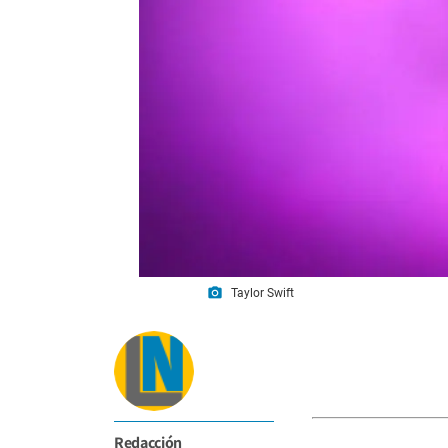
photo_camera
Taylor Swift
Redacción