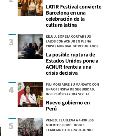
LATIR Festival convierte
Barcelona en una
celebración de la
cultura latina
EE.UU. SOPESA CORTAR SUS
3
LAZOS CON ACNUR EN PLENA
CRISIS MUNDIAL DE REFUGIADOS
La posible ruptura de
Estados Unidos pone a
ACNUR frente a una
crisis decisiva
FUJIMORI ABRE SU MANDATO CON
4
UNA OFENSIVA DE SEGURIDAD,
INVERSIÓN Y AYUDA SOCIAL
Nuevo gobierno en
Perú
VENEZUELA ELEVA A 4.490 LOS
5
MUERTOS POR EL DOBLE
TERREMOTO DEL 24 DE JUNIO