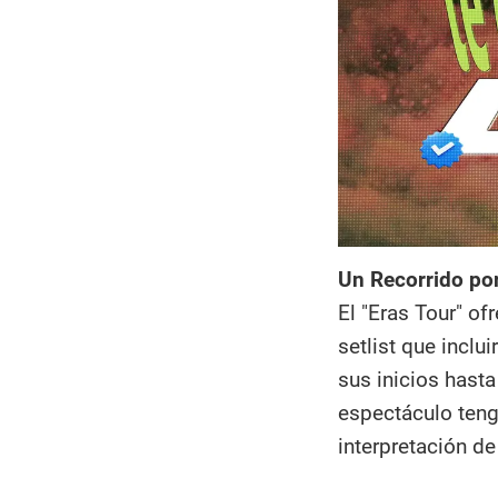
Un Recorrido por
El "Eras Tour" of
setlist que inclu
sus inicios hast
espectáculo teng
interpretación d