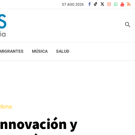
07 AGO 2026
search
MIGRANTES
MÚSICA
SALUD
elona
 innovación y