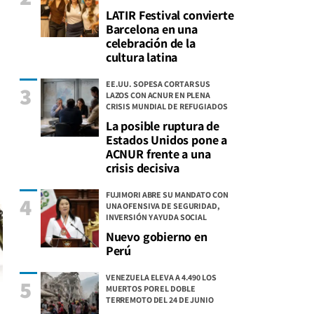
LATIR Festival convierte
Barcelona en una
celebración de la
cultura latina
EE.UU. SOPESA CORTAR SUS
3
LAZOS CON ACNUR EN PLENA
CRISIS MUNDIAL DE REFUGIADOS
La posible ruptura de
Estados Unidos pone a
ACNUR frente a una
crisis decisiva
FUJIMORI ABRE SU MANDATO CON
4
UNA OFENSIVA DE SEGURIDAD,
INVERSIÓN Y AYUDA SOCIAL
Nuevo gobierno en
Perú
VENEZUELA ELEVA A 4.490 LOS
5
MUERTOS POR EL DOBLE
TERREMOTO DEL 24 DE JUNIO