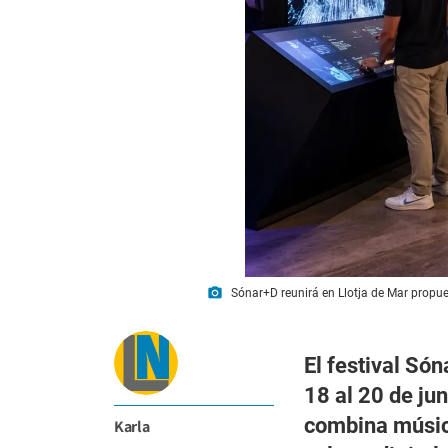
photo_camera
Sónar+D reunirá en Llotja de Mar propuest
El festival Só
18 al 20 de ju
combina música
Karla