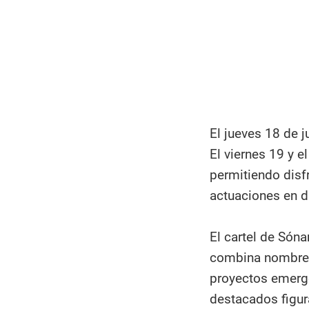
El jueves 18 de j
El viernes 19 y e
permitiendo disf
actuaciones en d
El cartel de Són
combina nombres 
proyectos emerge
destacados figura