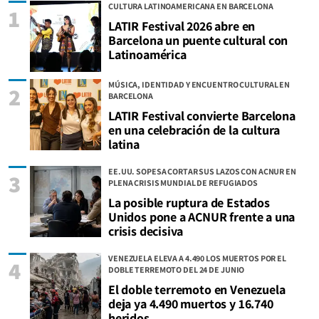
CULTURA LATINOAMERICANA EN BARCELONA
1
LATIR Festival 2026 abre en
Barcelona un puente cultural con
Latinoamérica
MÚSICA, IDENTIDAD Y ENCUENTRO CULTURAL EN
2
BARCELONA
LATIR Festival convierte Barcelona
en una celebración de la cultura
latina
EE.UU. SOPESA CORTAR SUS LAZOS CON ACNUR EN
3
PLENA CRISIS MUNDIAL DE REFUGIADOS
La posible ruptura de Estados
Unidos pone a ACNUR frente a una
crisis decisiva
VENEZUELA ELEVA A 4.490 LOS MUERTOS POR EL
4
DOBLE TERREMOTO DEL 24 DE JUNIO
El doble terremoto en Venezuela
deja ya 4.490 muertos y 16.740
heridos