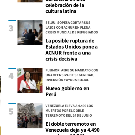
celebración de la
cultura latina
EE.UU. SOPESA CORTAR SUS
3
LAZOS CON ACNUR EN PLENA
CRISIS MUNDIAL DE REFUGIADOS
La posible ruptura de
Estados Unidos pone a
ACNUR frente a una
crisis decisiva
FUJIMORI ABRE SU MANDATO CON
4
UNA OFENSIVA DE SEGURIDAD,
INVERSIÓN Y AYUDA SOCIAL
Nuevo gobierno en
Perú
VENEZUELA ELEVA A 4.490 LOS
5
MUERTOS POR EL DOBLE
TERREMOTO DEL 24 DE JUNIO
El doble terremoto en
Venezuela deja ya 4.490