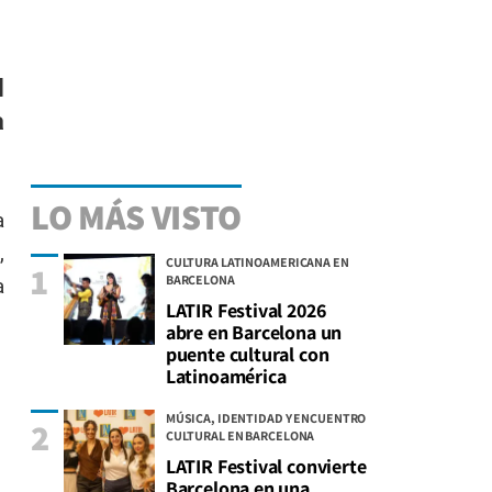
l
a
LO MÁS VISTO
a
,
CULTURA LATINOAMERICANA EN
1
BARCELONA
a
LATIR Festival 2026
abre en Barcelona un
puente cultural con
Latinoamérica
MÚSICA, IDENTIDAD Y ENCUENTRO
2
CULTURAL EN BARCELONA
LATIR Festival convierte
Barcelona en una