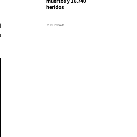
muertos y 16.740
heridos
d
a