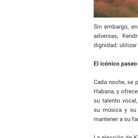
Sin embargo, en 
adversas, Kend
dignidad: utiliza
El icónico pase
Cada noche, se p
Habana, y ofrece
su talento vocal
su música y su 
mantener a su fa
La elección de K