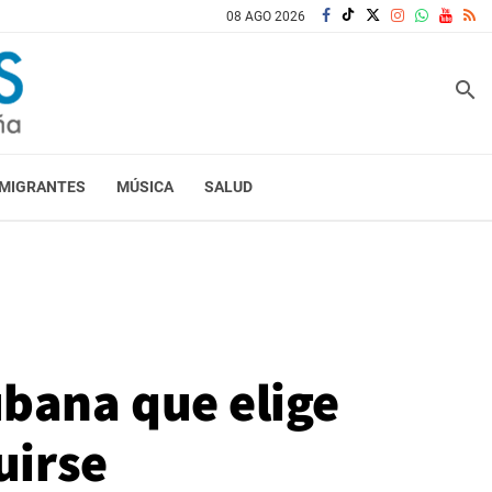
08 AGO 2026
search
MIGRANTES
MÚSICA
SALUD
ubana que elige
uirse