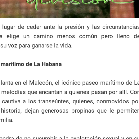
lugar de ceder ante la presión y las circunstancia
ra elige un camino menos común pero lleno d
r su voz para ganarse la vida.
o marítimo de La Habana
lanta en el Malecón, el icónico paseo marítimo de L
 melodías que encantan a quienes pasan por allí. Co
, cautiva a los transeúntes, quienes, conmovidos po
historia, dejan generosas propinas que le permite
milia.
endra de no sucumbir a la explotación sexual y en s