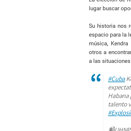
lugar buscar opor
Su historia nos 
espacio para la 
música, Kendra 
otros a encontra
a las situacione
#Cuba
Ke
expectat
Habana p
talento 
#Explos
📹UHNP