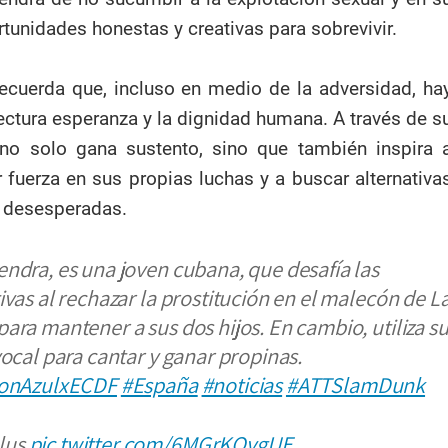
tunidades honestas y creativas para sobrevivir.
recuerda que, incluso en medio de la adversidad, ha
lectura esperanza y la dignidad humana. A través de s
no solo gana sustento, sino que también inspira 
r fuerza en sus propias luchas y a buscar alternativa
s desesperadas.
ndra, es una joven cubana, que desafía las
ivas al rechazar la prostitución en el malecón de L
ara mantener a sus dos hijos. En cambio, utiliza s
vocal para cantar y ganar propinas.
ionAzulxECDF
#España
#noticias
#ATTSlamDunk
lus
pic.twitter.com/6MGrKOvgUE