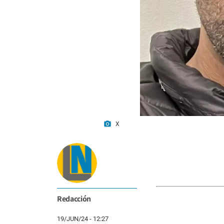
photo_camera
X
Redacción
19/JUN/24 - 12:27