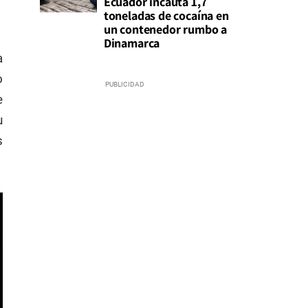
Ecuador incauta 1,7
toneladas de cocaína en
un contenedor rumbo a
Dinamarca
a
o
e
u
s