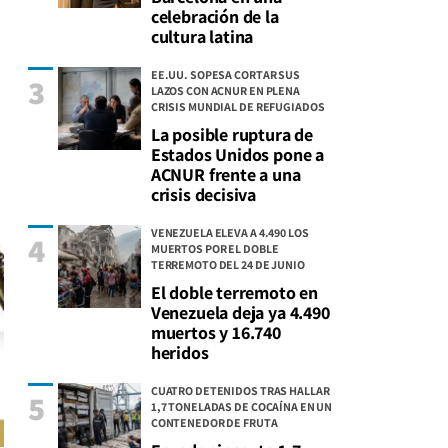
celebración de la
cultura latina
EE.UU. SOPESA CORTAR SUS
3
LAZOS CON ACNUR EN PLENA
CRISIS MUNDIAL DE REFUGIADOS
La posible ruptura de
Estados Unidos pone a
ACNUR frente a una
crisis decisiva
VENEZUELA ELEVA A 4.490 LOS
4
MUERTOS POR EL DOBLE
TERREMOTO DEL 24 DE JUNIO
El doble terremoto en
Venezuela deja ya 4.490
muertos y 16.740
heridos
CUATRO DETENIDOS TRAS HALLAR
5
1,7 TONELADAS DE COCAÍNA EN UN
CONTENEDOR DE FRUTA