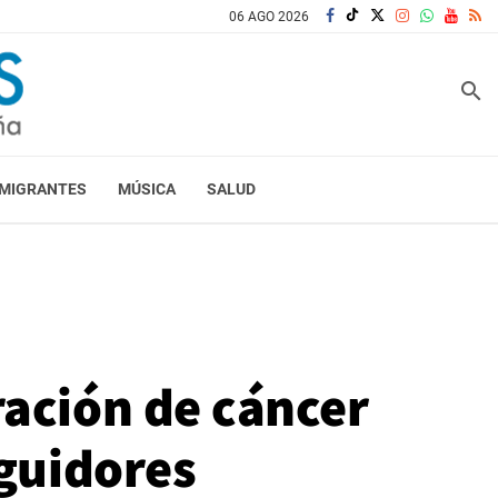
06 AGO 2026
search
MIGRANTES
MÚSICA
SALUD
ración de cáncer
eguidores