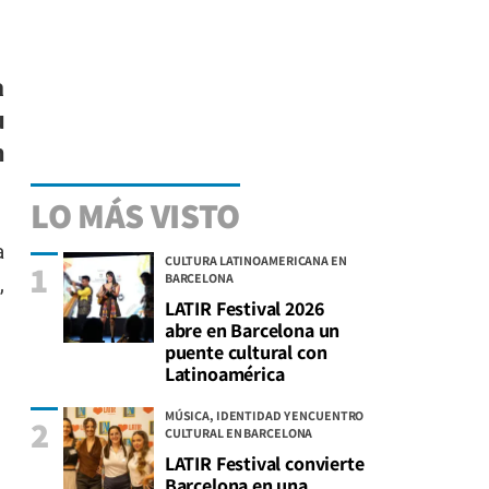
a
u
n
LO MÁS VISTO
a
CULTURA LATINOAMERICANA EN
1
BARCELONA
,
LATIR Festival 2026
abre en Barcelona un
puente cultural con
Latinoamérica
MÚSICA, IDENTIDAD Y ENCUENTRO
2
CULTURAL EN BARCELONA
LATIR Festival convierte
Barcelona en una