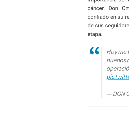
cáncer. Don Om
confiado en su r
de sus seguidore
etapa.
Hoy me l
buenos d
operació
pic.twit
— DON 