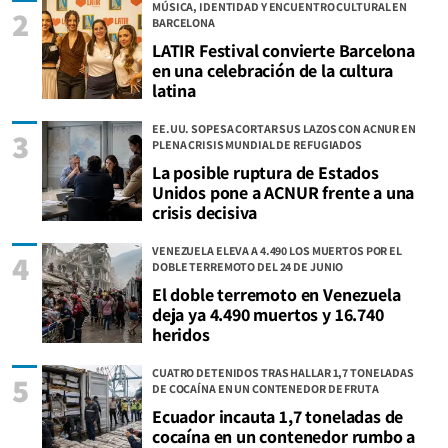
MÚSICA, IDENTIDAD Y ENCUENTRO CULTURAL EN
2
BARCELONA
LATIR Festival convierte Barcelona
en una celebración de la cultura
latina
EE.UU. SOPESA CORTAR SUS LAZOS CON ACNUR EN
3
PLENA CRISIS MUNDIAL DE REFUGIADOS
La posible ruptura de Estados
Unidos pone a ACNUR frente a una
crisis decisiva
VENEZUELA ELEVA A 4.490 LOS MUERTOS POR EL
4
DOBLE TERREMOTO DEL 24 DE JUNIO
El doble terremoto en Venezuela
deja ya 4.490 muertos y 16.740
heridos
CUATRO DETENIDOS TRAS HALLAR 1,7 TONELADAS
5
DE COCAÍNA EN UN CONTENEDOR DE FRUTA
Ecuador incauta 1,7 toneladas de
cocaína en un contenedor rumbo a