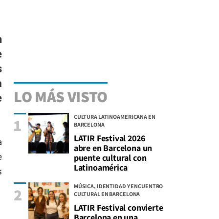
n
e
s
a
LO MÁS VISTO
e
CULTURA LATINOAMERICANA EN
1
BARCELONA
LATIR Festival 2026
a
abre en Barcelona un
e
puente cultural con
Latinoamérica
s
MÚSICA, IDENTIDAD Y ENCUENTRO
2
CULTURAL EN BARCELONA
LATIR Festival convierte
Barcelona en una