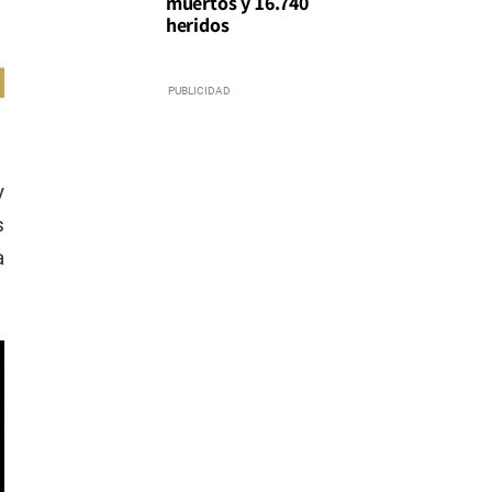
muertos y 16.740
heridos
y
s
a