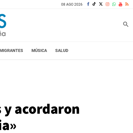
08 AGO 2026
search
MIGRANTES
MÚSICA
SALUD
s y acordaron
ia»