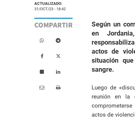
ACTUALIZADO:
31/OCT/23 - 18:42
COMPARTIR
Según un comu
en Jordania
responsabiliz
actos de vio
situación qu
sangre.
Luego de «discu
reunión en la 
comprometerse a
actos de violenc