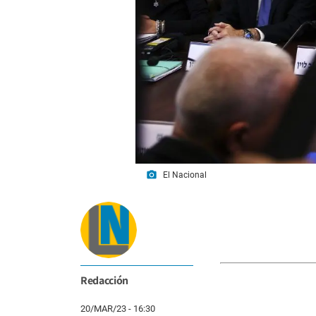
photo_camera
El Nacional
Redacción
20/MAR/23 - 16:30