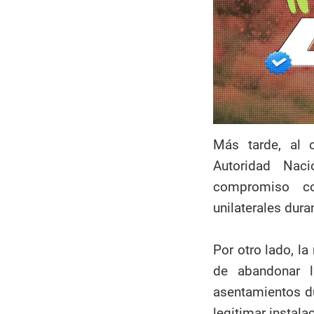
Más tarde, al c
Autoridad Naci
compromiso co
unilaterales dur
Por otro lado, l
de abandonar l
asentamientos d
legitimar instal