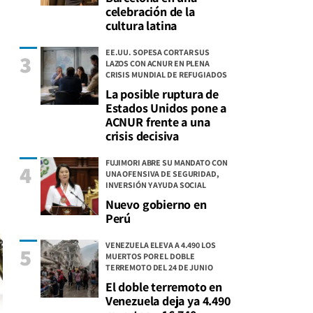
celebración de la
cultura latina
EE.UU. SOPESA CORTAR SUS
3
LAZOS CON ACNUR EN PLENA
CRISIS MUNDIAL DE REFUGIADOS
La posible ruptura de
Estados Unidos pone a
ACNUR frente a una
crisis decisiva
FUJIMORI ABRE SU MANDATO CON
4
UNA OFENSIVA DE SEGURIDAD,
INVERSIÓN Y AYUDA SOCIAL
Nuevo gobierno en
Perú
VENEZUELA ELEVA A 4.490 LOS
5
MUERTOS POR EL DOBLE
TERREMOTO DEL 24 DE JUNIO
El doble terremoto en
Venezuela deja ya 4.490