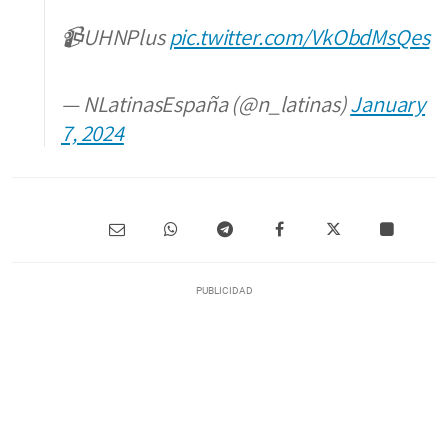
📹UHNPlus
pic.twitter.com/VkObdMsQes
— NLatinasEspaña (@n_latinas)
January
7, 2024