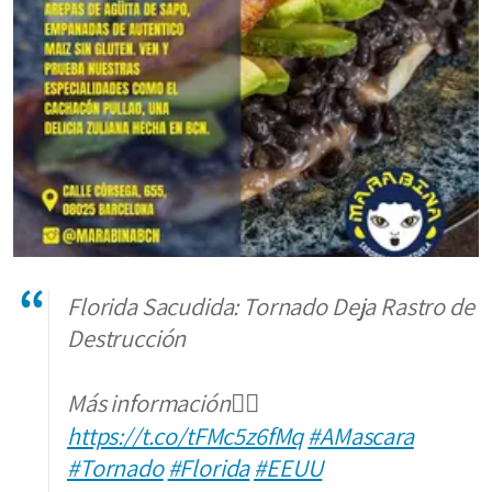
Florida Sacudida: Tornado Deja Rastro de
Destrucción
Más información👉🏼
https://t.co/tFMc5z6fMq
#AMascara
#Tornado
#Florida
#EEUU