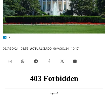
photo_camera
X
06/AGO/24
- 08:55
ACTUALIZADO:
06/AGO/24 - 10:17