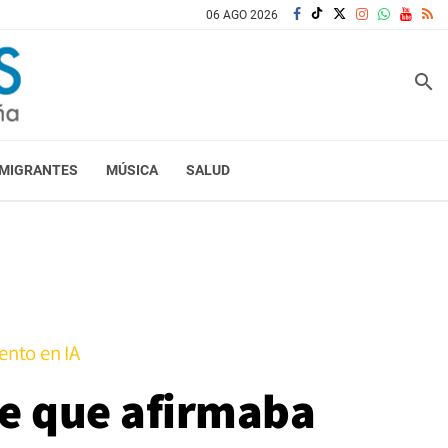
06 AGO 2026
search
MIGRANTES
MÚSICA
SALUD
ento en IA
le que afirmaba