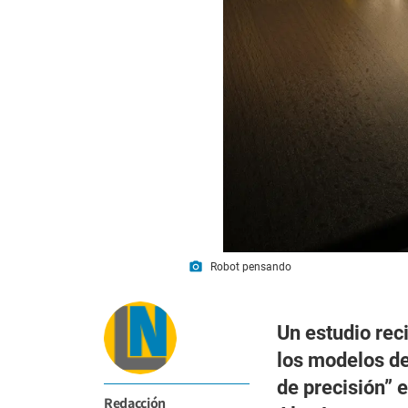
photo_camera
Robot pensando
Un estudio rec
los modelos de
de precisión” e
Redacción