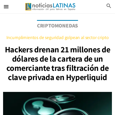
search
menu
CRIPTOMONEDAS
Incumplimientos de seguridad golpean al sector cripto
Hackers drenan 21 millones de
dólares de la cartera de un
comerciante tras filtración de
clave privada en Hyperliquid