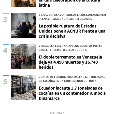
latina
EE.UU. SOPESA CORTAR SUS LAZOS CON ACNUR EN
3
PLENA CRISIS MUNDIAL DE REFUGIADOS
La posible ruptura de Estados
Unidos pone a ACNUR frente a una
crisis decisiva
VENEZUELA ELEVA A 4.490 LOS MUERTOS POR EL
4
DOBLE TERREMOTO DEL 24 DE JUNIO
El doble terremoto en Venezuela
deja ya 4.490 muertos y 16.740
heridos
CUATRO DETENIDOS TRAS HALLAR 1,7 TONELADAS
5
DE COCAÍNA EN UN CONTENEDOR DE FRUTA
Ecuador incauta 1,7 toneladas de
cocaína en un contenedor rumbo a
Dinamarca