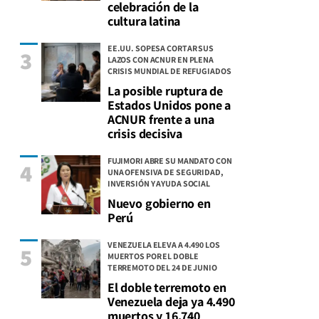
celebración de la
cultura latina
EE.UU. SOPESA CORTAR SUS
3
LAZOS CON ACNUR EN PLENA
CRISIS MUNDIAL DE REFUGIADOS
La posible ruptura de
Estados Unidos pone a
ACNUR frente a una
crisis decisiva
FUJIMORI ABRE SU MANDATO CON
4
UNA OFENSIVA DE SEGURIDAD,
INVERSIÓN Y AYUDA SOCIAL
Nuevo gobierno en
Perú
VENEZUELA ELEVA A 4.490 LOS
5
MUERTOS POR EL DOBLE
TERREMOTO DEL 24 DE JUNIO
El doble terremoto en
Venezuela deja ya 4.490
muertos y 16.740