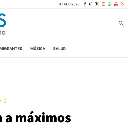
07 AGO 2026
search
MIGRANTES
MÚSICA
SALUD
h 2
an a máximos