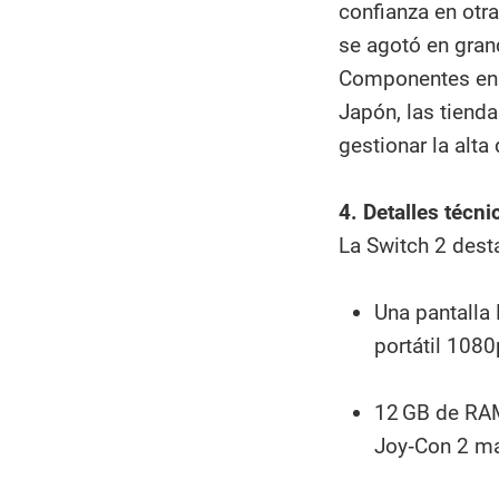
confianza en otr
se agotó en gran
Componentes en c
Japón, las tiend
gestionar la alt
4. Detalles técn
La Switch 2 dest
Una pantalla
portátil 108
12 GB de RAM
Joy‑Con 2 ma