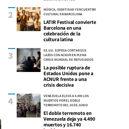
MÚSICA, IDENTIDAD Y ENCUENTRO
2
CULTURAL EN BARCELONA
LATIR Festival convierte
Barcelona en una
celebración de la
cultura latina
EE.UU. SOPESA CORTAR SUS
3
LAZOS CON ACNUR EN PLENA
CRISIS MUNDIAL DE REFUGIADOS
La posible ruptura de
Estados Unidos pone a
ACNUR frente a una
crisis decisiva
VENEZUELA ELEVA A 4.490 LOS
4
MUERTOS POR EL DOBLE
TERREMOTO DEL 24 DE JUNIO
El doble terremoto en
Venezuela deja ya 4.490
muertos y 16.740