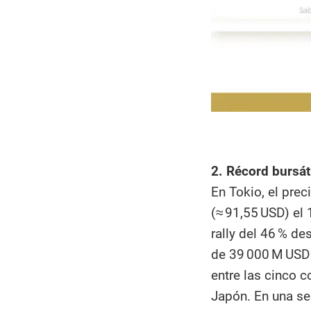
2. Récord bursáti
En Tokio, el prec
(≈ 91,55 USD) el
rally del 46 % de
de 39 000 M USD 
entre las cinco 
Japón. En una se