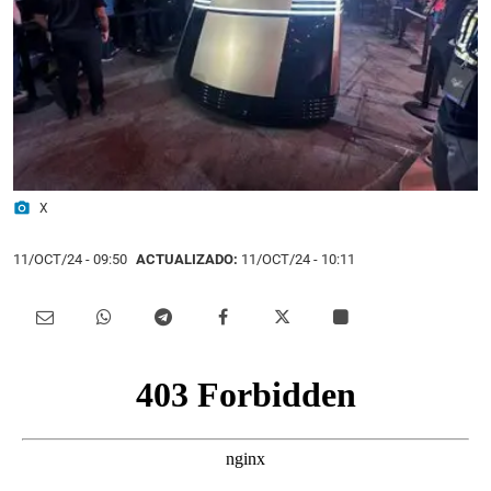
photo_camera
X
11/OCT/24
- 09:50
ACTUALIZADO:
11/OCT/24 - 10:11