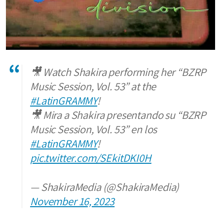
🎥 Watch Shakira performing her “BZRP
Music Session, Vol. 53” at the
#LatinGRAMMY
!
🎥 Mira a Shakira presentando su “BZRP
Music Session, Vol. 53” en los
#LatinGRAMMY
!
pic.twitter.com/SEkitDKI0H
— ShakiraMedia (@ShakiraMedia)
November 16, 2023