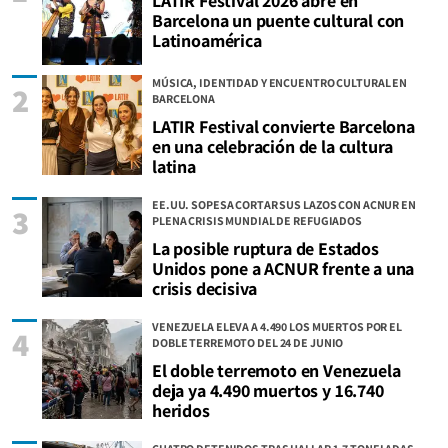
LATIR Festival 2026 abre en
Barcelona un puente cultural con
Latinoamérica
MÚSICA, IDENTIDAD Y ENCUENTRO CULTURAL EN
2
BARCELONA
LATIR Festival convierte Barcelona
en una celebración de la cultura
latina
EE.UU. SOPESA CORTAR SUS LAZOS CON ACNUR EN
3
PLENA CRISIS MUNDIAL DE REFUGIADOS
La posible ruptura de Estados
Unidos pone a ACNUR frente a una
crisis decisiva
VENEZUELA ELEVA A 4.490 LOS MUERTOS POR EL
4
DOBLE TERREMOTO DEL 24 DE JUNIO
El doble terremoto en Venezuela
deja ya 4.490 muertos y 16.740
heridos