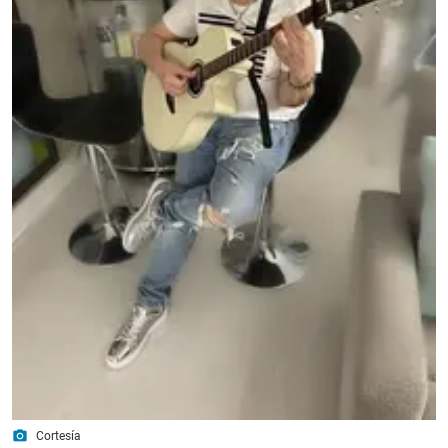
photo_camera
Cortesía