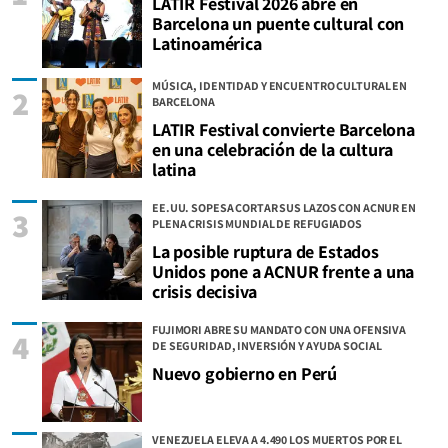
LATIR Festival 2026 abre en
Barcelona un puente cultural con
Latinoamérica
MÚSICA, IDENTIDAD Y ENCUENTRO CULTURAL EN
2
BARCELONA
LATIR Festival convierte Barcelona
en una celebración de la cultura
latina
EE.UU. SOPESA CORTAR SUS LAZOS CON ACNUR EN
3
PLENA CRISIS MUNDIAL DE REFUGIADOS
La posible ruptura de Estados
Unidos pone a ACNUR frente a una
crisis decisiva
FUJIMORI ABRE SU MANDATO CON UNA OFENSIVA
4
DE SEGURIDAD, INVERSIÓN Y AYUDA SOCIAL
Nuevo gobierno en Perú
VENEZUELA ELEVA A 4.490 LOS MUERTOS POR EL