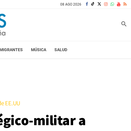
08 AGO 2026
search
MIGRANTES
MÚSICA
SALUD
 de EE.UU
gico-militar a