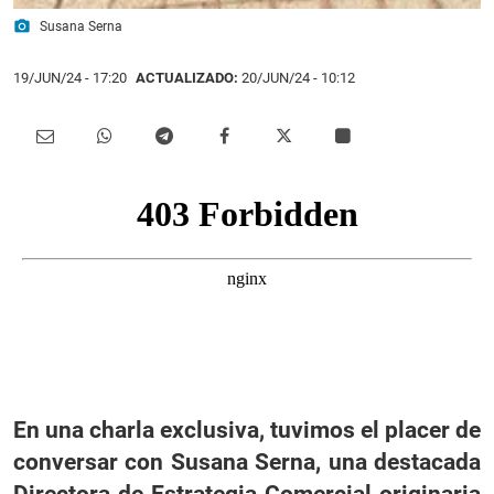
photo_camera
Susana Serna
19/JUN/24
- 17:20
ACTUALIZADO:
20/JUN/24 - 10:12
En una charla exclusiva, tuvimos el placer de
conversar con Susana Serna, una destacada
Directora de Estrategia Comercial originaria