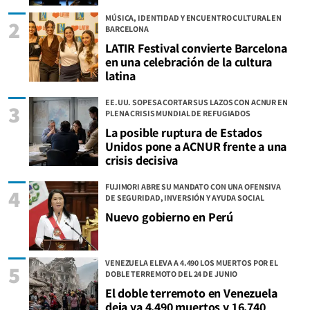
MÚSICA, IDENTIDAD Y ENCUENTRO CULTURAL EN
2
BARCELONA
LATIR Festival convierte Barcelona
en una celebración de la cultura
latina
EE.UU. SOPESA CORTAR SUS LAZOS CON ACNUR EN
3
PLENA CRISIS MUNDIAL DE REFUGIADOS
La posible ruptura de Estados
Unidos pone a ACNUR frente a una
crisis decisiva
FUJIMORI ABRE SU MANDATO CON UNA OFENSIVA
4
DE SEGURIDAD, INVERSIÓN Y AYUDA SOCIAL
Nuevo gobierno en Perú
VENEZUELA ELEVA A 4.490 LOS MUERTOS POR EL
5
DOBLE TERREMOTO DEL 24 DE JUNIO
El doble terremoto en Venezuela
deja ya 4.490 muertos y 16.740