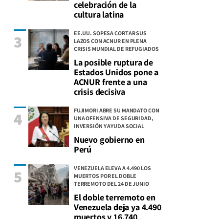
celebración de la
cultura latina
EE.UU. SOPESA CORTAR SUS
3
LAZOS CON ACNUR EN PLENA
CRISIS MUNDIAL DE REFUGIADOS
La posible ruptura de
Estados Unidos pone a
ACNUR frente a una
crisis decisiva
FUJIMORI ABRE SU MANDATO CON
4
UNA OFENSIVA DE SEGURIDAD,
INVERSIÓN Y AYUDA SOCIAL
Nuevo gobierno en
Perú
VENEZUELA ELEVA A 4.490 LOS
5
MUERTOS POR EL DOBLE
TERREMOTO DEL 24 DE JUNIO
El doble terremoto en
Venezuela deja ya 4.490
muertos y 16.740