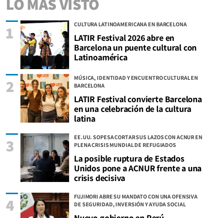
LO MÁS VISTO
CULTURA LATINOAMERICANA EN BARCELONA
1
LATIR Festival 2026 abre en
Barcelona un puente cultural con
Latinoamérica
MÚSICA, IDENTIDAD Y ENCUENTRO CULTURAL EN
2
BARCELONA
LATIR Festival convierte Barcelona
en una celebración de la cultura
latina
EE.UU. SOPESA CORTAR SUS LAZOS CON ACNUR EN
3
PLENA CRISIS MUNDIAL DE REFUGIADOS
La posible ruptura de Estados
Unidos pone a ACNUR frente a una
crisis decisiva
FUJIMORI ABRE SU MANDATO CON UNA OFENSIVA
4
DE SEGURIDAD, INVERSIÓN Y AYUDA SOCIAL
Nuevo gobierno en Perú