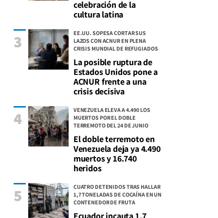
celebración de la
cultura latina
EE.UU. SOPESA CORTAR SUS
3
LAZOS CON ACNUR EN PLENA
CRISIS MUNDIAL DE REFUGIADOS
La posible ruptura de
Estados Unidos pone a
ACNUR frente a una
crisis decisiva
VENEZUELA ELEVA A 4.490 LOS
4
MUERTOS POR EL DOBLE
TERREMOTO DEL 24 DE JUNIO
El doble terremoto en
Venezuela deja ya 4.490
muertos y 16.740
heridos
CUATRO DETENIDOS TRAS HALLAR
5
1,7 TONELADAS DE COCAÍNA EN UN
CONTENEDOR DE FRUTA
Ecuador incauta 1,7