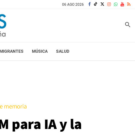
06 AGO 2026
search
MIGRANTES
MÚSICA
SALUD
 de memoria
 para IA y la