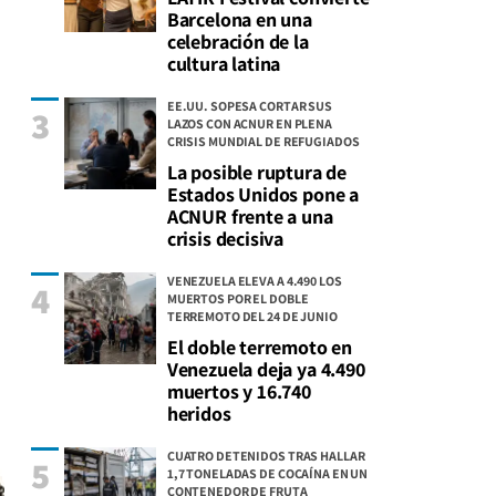
Barcelona en una
celebración de la
cultura latina
EE.UU. SOPESA CORTAR SUS
3
LAZOS CON ACNUR EN PLENA
CRISIS MUNDIAL DE REFUGIADOS
La posible ruptura de
Estados Unidos pone a
ACNUR frente a una
crisis decisiva
VENEZUELA ELEVA A 4.490 LOS
4
MUERTOS POR EL DOBLE
TERREMOTO DEL 24 DE JUNIO
El doble terremoto en
Venezuela deja ya 4.490
muertos y 16.740
heridos
CUATRO DETENIDOS TRAS HALLAR
5
1,7 TONELADAS DE COCAÍNA EN UN
CONTENEDOR DE FRUTA