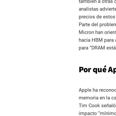
también a otras
analistas adviert
precios de estos 
Parte del proble
Micron han orien
hacia HBM para a
para “DRAM están
Por qué Ap
Apple ha reconoc
memoria en la ca
Tim Cook señaló
impacto “mínimo”