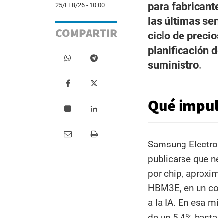
para fabricant
25/FEB/26 - 10:00
las últimas se
COMPARTIR
ciclo de precio
planificación 
suministro.
Qué impul
Samsung Electron
publicarse que n
por chip, aprox
HBM3E, en un con
a la IA. En esa m
de un 5,4% hasta