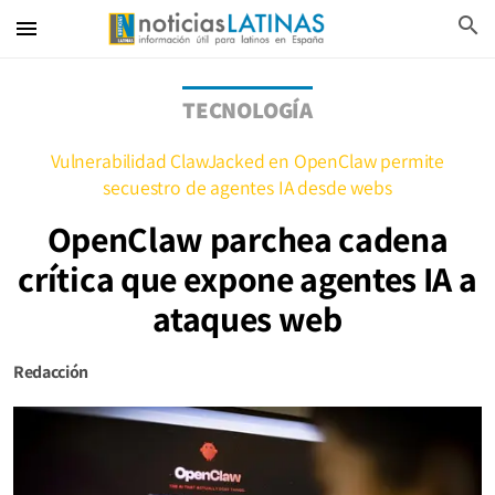
search
menu
TECNOLOGÍA
Vulnerabilidad ClawJacked en OpenClaw permite
secuestro de agentes IA desde webs
OpenClaw parchea cadena
crítica que expone agentes IA a
ataques web
Redacción